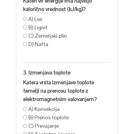
Kateri vir energije ima najvišjo
kalorično vrednost (kJ/kg)?
A) Les
B) Lignit
C) Zemeljski plin
D) Nafta
3. Izmenjava toplote
Katera vrsta izmenjave toplote
temelji na prenosu toplote z
elektromagnetnim valovanjem?
A) Konvekcija
B) Prenos toplote
C) Prevajanje