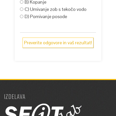
B) Kopanje
C) Umivanje zob s tekočo vodo
D) Pomivanje posode
Preverite odgovore in vaš rezultat!
IZDELAVA