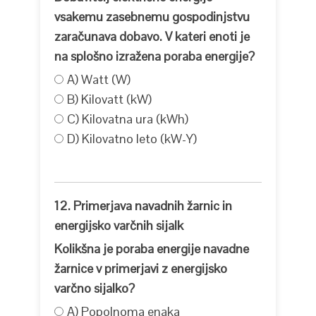
vsakemu zasebnemu gospodinjstvu
zaračunava dobavo. V kateri enoti je
na splošno izražena poraba energije?
A) Watt (W)
B) Kilovatt (kW)
C) Kilovatna ura (kWh)
D) Kilovatno leto (kW-Y)
12. Primerjava navadnih žarnic in
energijsko varčnih sijalk
Kolikšna je poraba energije navadne
žarnice v primerjavi z energijsko
varčno sijalko?
A) Popolnoma enaka