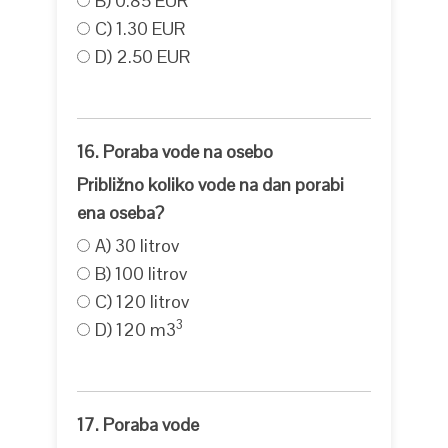
B) 0.85 EUR
C) 1.30 EUR
D) 2.50 EUR
16. Poraba vode na osebo
Približno koliko vode na dan porabi
ena oseba?
A) 30 litrov
B) 100 litrov
C) 120 litrov
3
D) 120 m3
17. Poraba vode