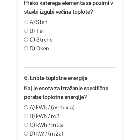
Preko katerega elementa se pozimi v
stavbi izgubi večina toplote?
A) Sten
B) Tal
C) Strehe
D) Oken
6. Enote toplotne energije
Kaj je enota za izražanje specifične
porabe toplotne energije?
A) kWh / (oseb x a)
B) kWh / m2
C) kWh / m2a
D) kW / (m2a)