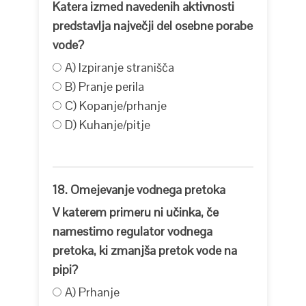
Katera izmed navedenih aktivnosti
predstavlja največji del osebne porabe
vode?
A) Izpiranje stranišča
B) Pranje perila
C) Kopanje/prhanje
D) Kuhanje/pitje
18. Omejevanje vodnega pretoka
V katerem primeru ni učinka, če
namestimo regulator vodnega
pretoka, ki zmanjša pretok vode na
pipi?
A) Prhanje