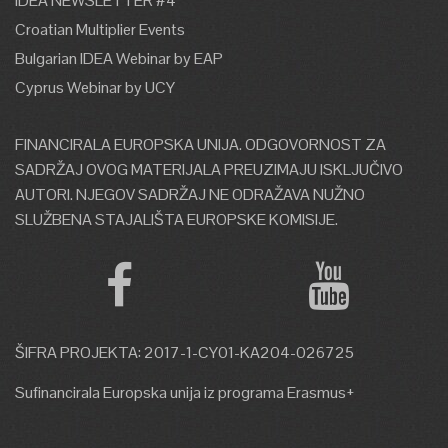
IDEA NEWSLETTER #4
Croatian Multiplier Events
Bulgarian IDEA Webinar by EAP
Cyprus Webinar by UCY
FINANCIRALA EUROPSKA UNIJA. ODGOVORNOST ZA
SADRŽAJ OVOG MATERIJALA PREUZIMAJU ISKLJUČIVO
AUTORI. NJEGOV SADRŽAJ NE ODRAŽAVA NUŽNO
SLUŽBENA STAJALIŠTA EUROPSKE KOMISIJE.
ŠIFRA PROJEKTA: 2017-1-CY01-KA204-026725
Sufinancirala Europska unija iz programa Erasmus+